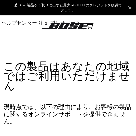
Skip
💰
Bose 製品を下取りに出すと最大 ¥30,000 のクレジットを獲得で
cl
きます。
to
Main
ヘルプセンター
注文
製品サポート
この製品はあなたの地域
ではご利用いただけませ
ん
現時点では、以下の理由により、お客様の製品
に関するオンラインサポートを提供できませ
ん。