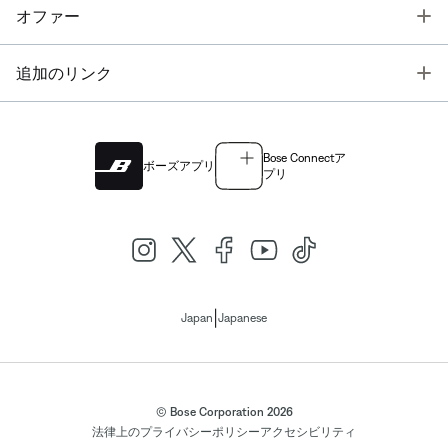
T
オファー
T
追加のリンク
Bose Connectア
ボーズアプリ
プリ
|
Japan
Japanese
© Bose Corporation 2026
法律上の
プライバシーポリシー
アクセシビリティ