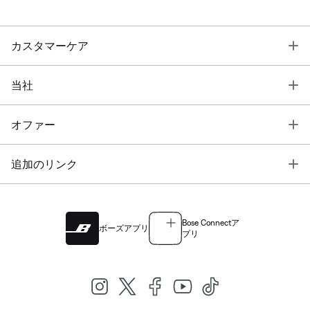
T
カスタマーケア
T
当社
T
オファー
T
追加のリンク
Bose Connectア
ボーズアプリ
プリ