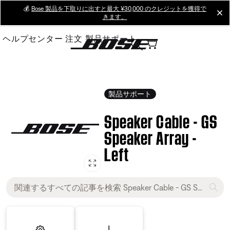
Skip
💰
Bose 製品を下取りに出すと最大 ¥30,000 のクレジットを獲得で
cl
きます。
to
Main
ヘルプセンター
注文
製品サポート
製品サポート
Speaker Cable - GS
Speaker Array -
Left