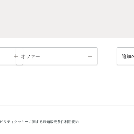
Toggle
Toggle
オファー
追加
ビリティ
クッキーに関する通知
販売条件
利用規約