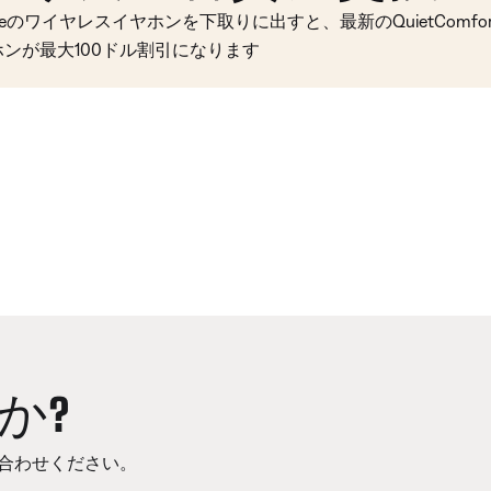
seのワイヤレスイヤホンを下取りに出すと、最新のQuietComfort 
ホンが最大100ドル割引になります
か?
合わせください。