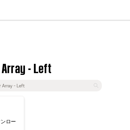
cl
Array - Left
ウンロー