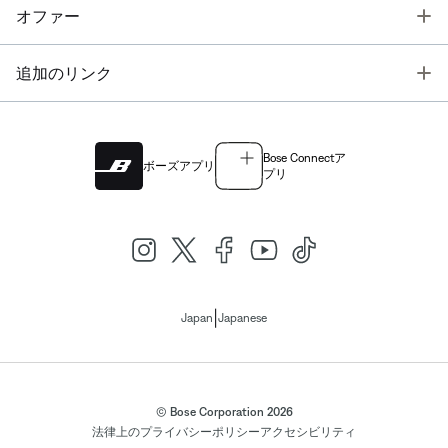
T
オファー
T
追加のリンク
Bose Connectア
ボーズアプリ
プリ
|
Japan
Japanese
© Bose Corporation 2026
法律上の
プライバシーポリシー
アクセシビリティ