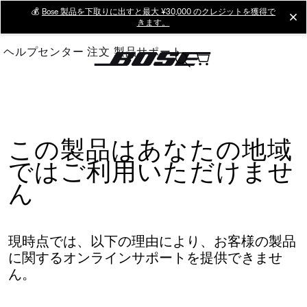
Skip
💰
Bose 製品を下取りに出すと最大 ¥30,000 のクレジットを獲得で
cl
きます。
to
Main
ヘルプセンター
注文
製品サポート
この製品はあなたの地域
ではご利用いただけませ
ん
現時点では、以下の理由により、お客様の製品
に関するオンラインサポートを提供できませ
ん。