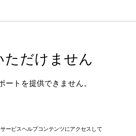
cl
いただけません
ポートを提供できません。
フサービスヘルプコンテンツにアクセスして