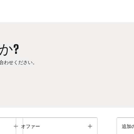
か?
合わせください。
Toggle
Toggle
オファー
追加