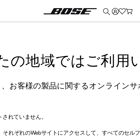
💰
Bose 製品を下取りに出すと最大 ¥30,000 のクレジットを獲得できます。
たの地域ではご利用
り、お客様の製品に関するオンラインサ
トされていません。
、それぞれのWebサイトにアクセスして、すべてのセル