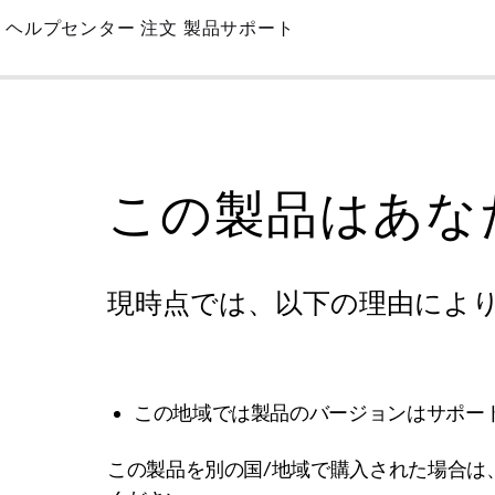
Skip
ヘルプセンター
注文
製品サポート
to
Main
この製品はあな
現時点では、以下の理由によ
この地域では製品のバージョンはサポー
この製品を別の国/地域で購入された場合は