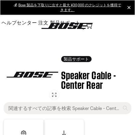
Skip
💰
Bose 製品を下取りに出すと最大 ¥30,000 のクレジットを獲得で
cl
きます。
to
Main
ヘルプセンター
注文
製品サポート
製品サポート
Speaker Cable -
Center Rear