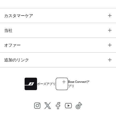
T
カスタマーケア
T
当社
T
オファー
T
追加のリンク
Bose Connectア
ボーズアプリ
プリ