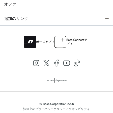
T
オファー
T
追加のリンク
Bose Connectア
ボーズアプリ
プリ
|
Japan
Japanese
© Bose Corporation 2026
法律上の
プライバシーポリシー
アクセシビリティ