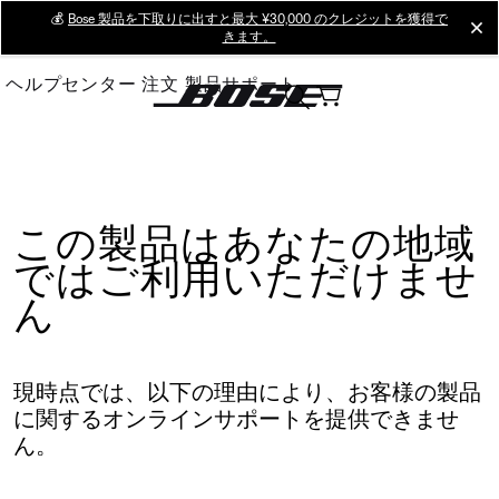
Skip
💰
Bose 製品を下取りに出すと最大 ¥30,000 のクレジットを獲得で
cl
きます。
to
Main
ヘルプセンター
注文
製品サポート
この製品はあなたの地域
ではご利用いただけませ
ん
現時点では、以下の理由により、お客様の製品
に関するオンラインサポートを提供できませ
ん。