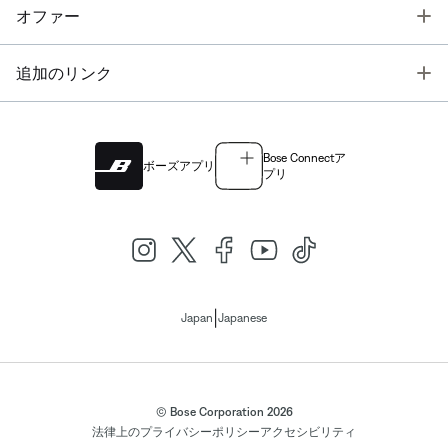
T
オファー
T
追加のリンク
Bose Connectア
ボーズアプリ
プリ
|
Japan
Japanese
© Bose Corporation 2026
法律上の
プライバシーポリシー
アクセシビリティ