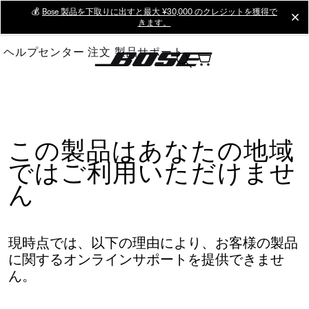
Skip
💰
Bose 製品を下取りに出すと最大 ¥30,000 のクレジットを獲得で
cl
きます。
to
Main
ヘルプセンター
注文
製品サポート
この製品はあなたの地域
ではご利用いただけませ
ん
現時点では、以下の理由により、お客様の製品
に関するオンラインサポートを提供できませ
ん。