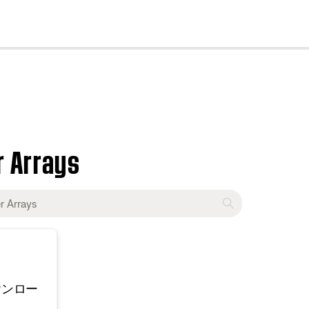
cl
r Arrays
ウンロー