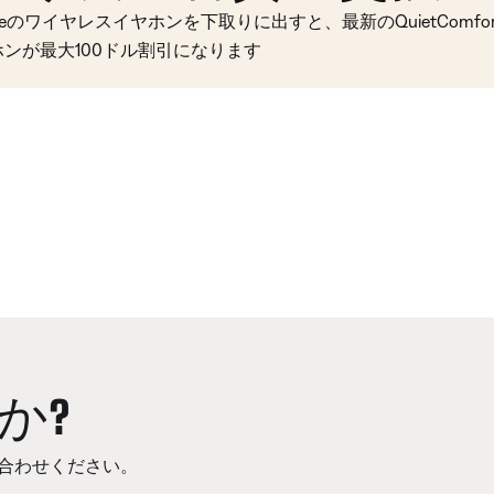
seのワイヤレスイヤホンを下取りに出すと、最新のQuietComfort 
ホンが最大100ドル割引になります
か?
合わせください。