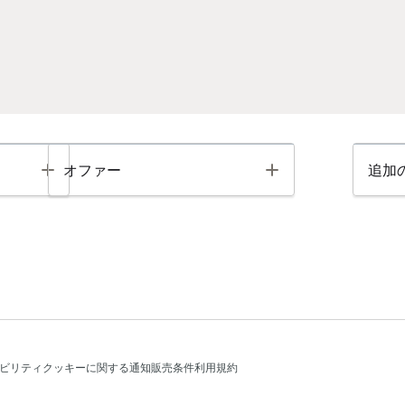
Toggle
Toggle
オファー
追加
ビリティ
クッキーに関する通知
販売条件
利用規約