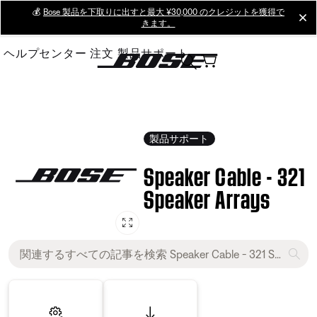
Skip
💰
Bose 製品を下取りに出すと最大 ¥30,000 のクレジットを獲得で
cl
きます。
to
Main
ヘルプセンター
注文
製品サポート
製品サポート
Speaker Cable - 321
Speaker Arrays