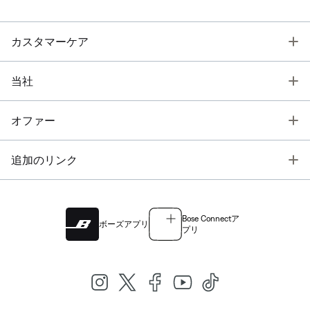
T
カスタマーケア
T
当社
T
オファー
T
追加のリンク
Bose Connectア
ボーズアプリ
プリ