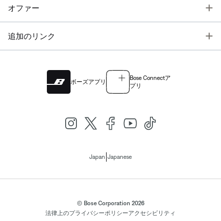
T
オファー
T
追加のリンク
Bose Connectア
ボーズアプリ
プリ
|
Japan
Japanese
© Bose Corporation 2026
法律上の
プライバシーポリシー
アクセシビリティ