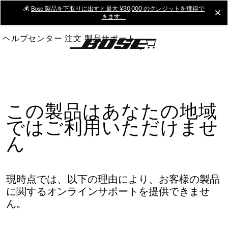
Skip
💰
Bose 製品を下取りに出すと最大 ¥30,000 のクレジットを獲得で
cl
きます。
to
Main
ヘルプセンター
注文
製品サポート
この製品はあなたの地域
ではご利用いただけませ
ん
現時点では、以下の理由により、お客様の製品
に関するオンラインサポートを提供できませ
ん。