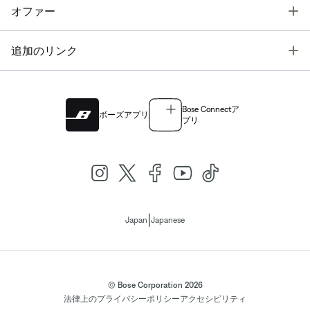
T
オファー
T
追加のリンク
Bose Connectア
ボーズアプリ
プリ
|
Japan
Japanese
© Bose Corporation 2026
法律上の
プライバシーポリシー
アクセシビリティ