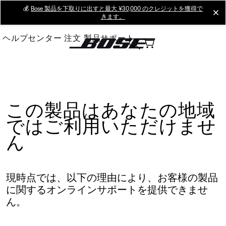
Skip
💰
Bose 製品を下取りに出すと最大 ¥30,000 のクレジットを獲得で
cl
きます。
to
Main
ヘルプセンター
注文
製品サポート
この製品はあなたの地域
ではご利用いただけませ
ん
現時点では、以下の理由により、お客様の製品
に関するオンラインサポートを提供できませ
ん。