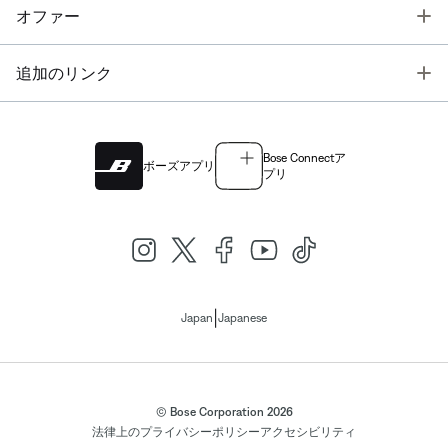
T
オファー
T
追加のリンク
Bose Connectア
ボーズアプリ
プリ
|
Japan
Japanese
© Bose Corporation 2026
法律上の
プライバシーポリシー
アクセシビリティ