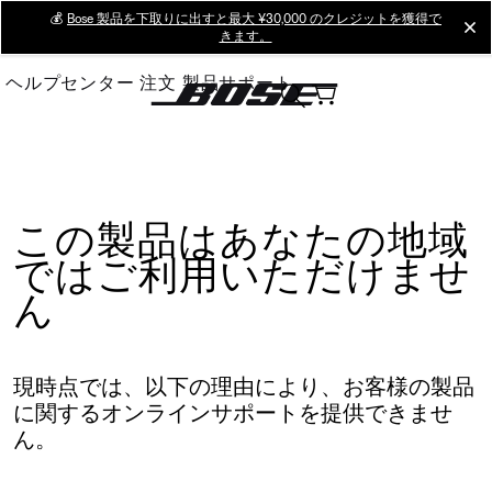
Skip
💰
Bose 製品を下取りに出すと最大 ¥30,000 のクレジットを獲得で
cl
きます。
to
Main
ヘルプセンター
注文
製品サポート
この製品はあなたの地域
ではご利用いただけませ
ん
現時点では、以下の理由により、お客様の製品
に関するオンラインサポートを提供できませ
ん。