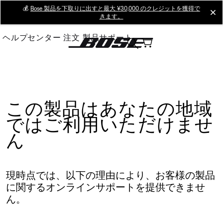
Skip
💰
Bose 製品を下取りに出すと最大 ¥30,000 のクレジットを獲得で
cl
きます。
to
Main
ヘルプセンター
注文
製品サポート
この製品はあなたの地域
ではご利用いただけませ
ん
現時点では、以下の理由により、お客様の製品
に関するオンラインサポートを提供できませ
ん。