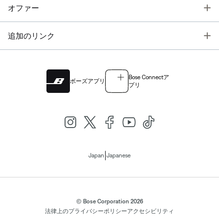
T
オファー
T
追加のリンク
Bose Connectア
ボーズアプリ
プリ
|
Japan
Japanese
© Bose Corporation 2026
法律上の
プライバシーポリシー
アクセシビリティ