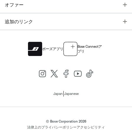
T
オファー
T
追加のリンク
Bose Connectア
ボーズアプリ
プリ
|
Japan
Japanese
© Bose Corporation 2026
法律上の
プライバシーポリシー
アクセシビリティ