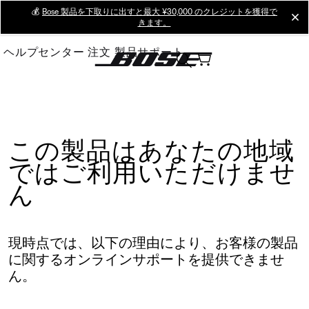
Skip
💰
Bose 製品を下取りに出すと最大 ¥30,000 のクレジットを獲得で
cl
きます。
to
Main
ヘルプセンター
注文
製品サポート
この製品はあなたの地域
ではご利用いただけませ
ん
現時点では、以下の理由により、お客様の製品
に関するオンラインサポートを提供できませ
ん。