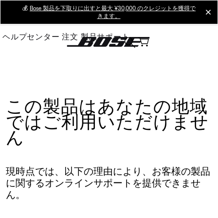
Skip
💰
Bose 製品を下取りに出すと最大 ¥30,000 のクレジットを獲得で
cl
きます。
to
Main
ヘルプセンター
注文
製品サポート
この製品はあなたの地域
ではご利用いただけませ
ん
現時点では、以下の理由により、お客様の製品
に関するオンラインサポートを提供できませ
ん。