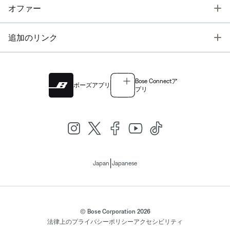
T
オファー
T
追加のリンク
Bose Connectア
ボーズアプリ
プリ
|
Japan
Japanese
© Bose Corporation 2026
法律上の
プライバシーポリシー
アクセシビリティ