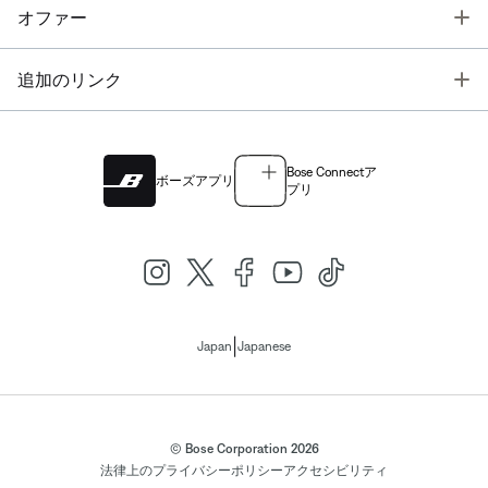
T
オファー
T
追加のリンク
Bose Connectア
ボーズアプリ
プリ
|
Japan
Japanese
© Bose Corporation 2026
法律上の
プライバシーポリシー
アクセシビリティ