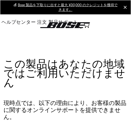
Skip
💰
Bose 製品を下取りに出すと最大 ¥30,000 のクレジットを獲得で
cl
きます。
to
Main
ヘルプセンター
注文
製品サポート
この製品はあなたの地域
ではご利用いただけませ
ん
現時点では、以下の理由により、お客様の製品
に関するオンラインサポートを提供できませ
ん。