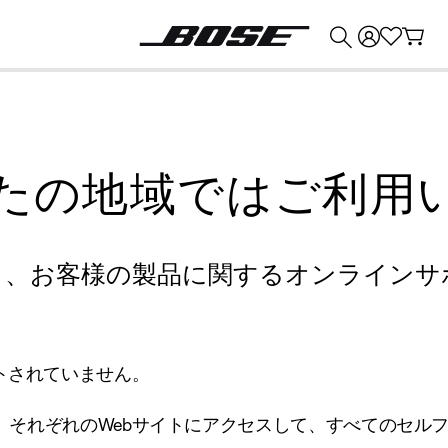
💰
Bose 製品を下取りに出すと最大 ¥30,000 のクレジットを獲得できます。
たの地域ではご利用
り、お客様の製品に関するオンラインサ
トされていません。
、それぞれのWebサイトにアクセスして、すべてのセル