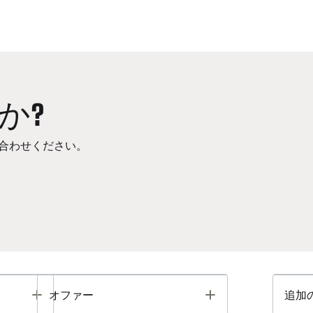
か?
合わせください。
Toggle
Toggle
オファー
追加