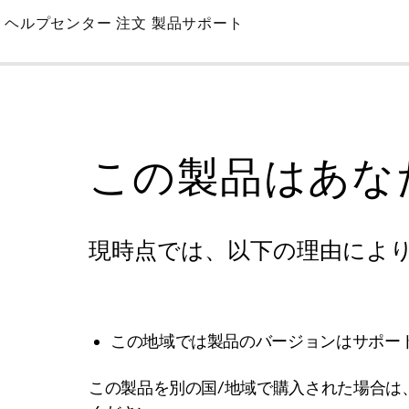
Skip
ヘルプセンター
注文
製品サポート
to
Main
この製品はあな
現時点では、以下の理由によ
この地域では製品のバージョンはサポー
この製品を別の国/地域で購入された場合は