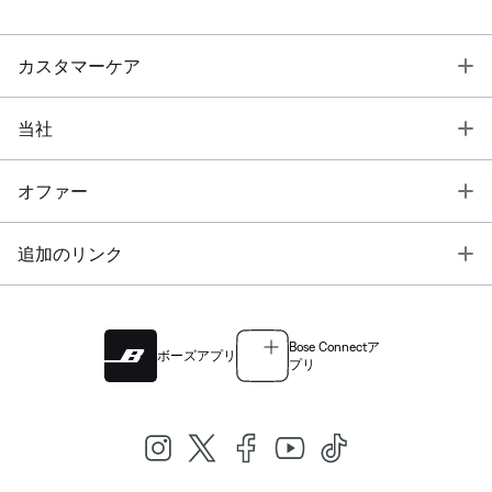
T
カスタマーケア
T
当社
T
オファー
T
追加のリンク
Bose Connectア
ボーズアプリ
プリ