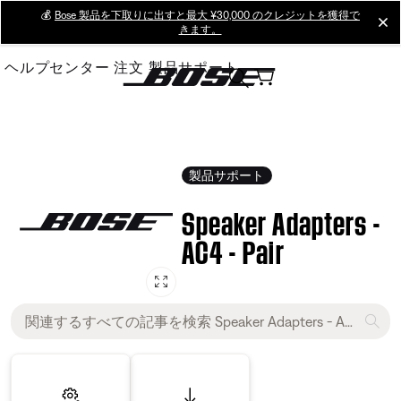
Skip
💰
Bose 製品を下取りに出すと最大 ¥30,000 のクレジットを獲得で
cl
きます。
to
Main
ヘルプセンター
注文
製品サポート
製品サポート
Speaker Adapters -
AC4 - Pair