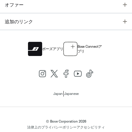
T
オファー
T
追加のリンク
Bose Connectア
ボーズアプリ
プリ
|
Japan
Japanese
© Bose Corporation 2026
法律上の
プライバシーポリシー
アクセシビリティ