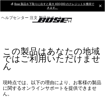
Skip
💰
Bose 製品を下取りに出すと最大 ¥30,000 のクレジットを獲得で
cl
きます。
to
Main
ヘルプセンター
注文
製品サポート
この製品はあなたの地域
ではご利用いただけませ
ん
現時点では、以下の理由により、お客様の製品
に関するオンラインサポートを提供できませ
ん。