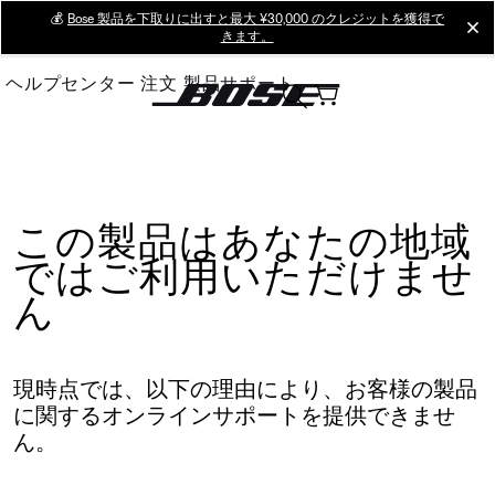
Skip
💰
Bose 製品を下取りに出すと最大 ¥30,000 のクレジットを獲得で
cl
きます。
to
Main
ヘルプセンター
注文
製品サポート
この製品はあなたの地域
ではご利用いただけませ
ん
現時点では、以下の理由により、お客様の製品
に関するオンラインサポートを提供できませ
ん。