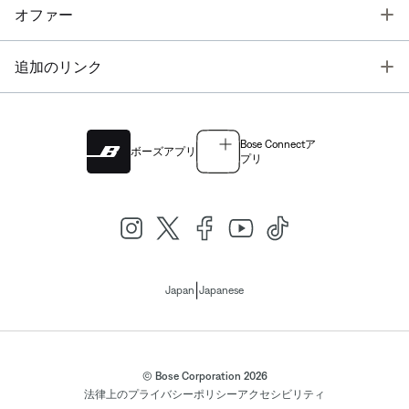
T
オファー
T
追加のリンク
Bose Connectア
ボーズアプリ
プリ
|
Japan
Japanese
© Bose Corporation 2026
法律上の
プライバシーポリシー
アクセシビリティ