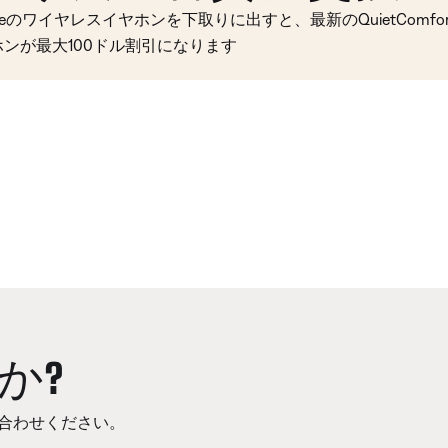
seのワイヤレスイヤホンを下取りに出すと、最新のQuietComfort 
ホンが最大100ドル割引になります
か?
合わせください。