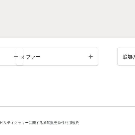
Toggle
Toggle
オファー
追加
ビリティ
クッキーに関する通知
販売条件
利用規約