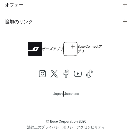
T
オファー
T
追加のリンク
Bose Connectア
ボーズアプリ
プリ
|
Japan
Japanese
© Bose Corporation 2026
法律上の
プライバシーポリシー
アクセシビリティ