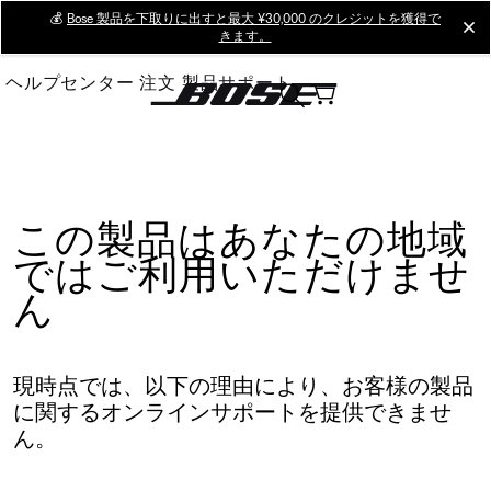
Skip
💰
Bose 製品を下取りに出すと最大 ¥30,000 のクレジットを獲得で
cl
きます。
to
Main
ヘルプセンター
注文
製品サポート
この製品はあなたの地域
ではご利用いただけませ
ん
現時点では、以下の理由により、お客様の製品
に関するオンラインサポートを提供できませ
ん。