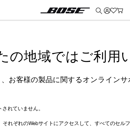
💰
Bose 製品を下取りに出すと最大 ¥30,000 のクレジットを獲得できます。
たの地域ではご利用
り、お客様の製品に関するオンラインサ
トされていません。
、それぞれのWebサイトにアクセスして、すべてのセル