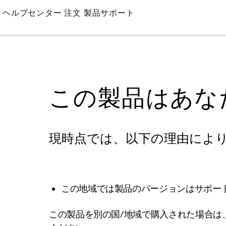
Skip
ヘルプセンター
注文
製品サポート
to
Main
この製品はあな
現時点では、以下の理由によ
この地域では製品のバージョンはサポー
この製品を別の国/地域で購入された場合は