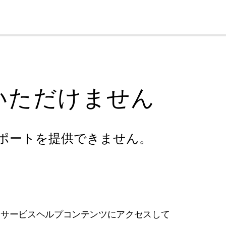
cl
いただけません
ポートを提供できません。
フサービスヘルプコンテンツにアクセスして