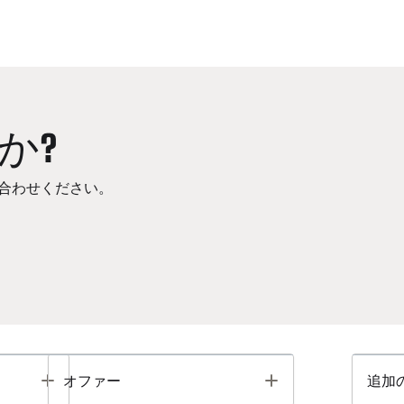
か?
合わせください。
Toggle
Toggle
オファー
追加