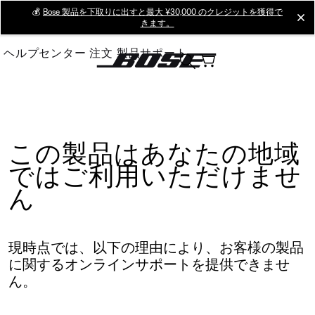
Skip
💰
Bose 製品を下取りに出すと最大 ¥30,000 のクレジットを獲得で
cl
きます。
to
Main
ヘルプセンター
注文
製品サポート
この製品はあなたの地域
ではご利用いただけませ
ん
現時点では、以下の理由により、お客様の製品
に関するオンラインサポートを提供できませ
ん。