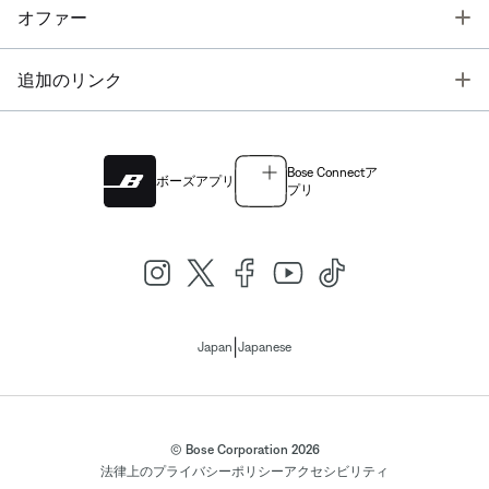
T
オファー
T
追加のリンク
Bose Connectア
ボーズアプリ
プリ
|
Japan
Japanese
© Bose Corporation 2026
法律上の
プライバシーポリシー
アクセシビリティ