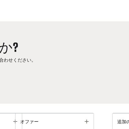
か?
合わせください。
Toggle
Toggle
オファー
追加