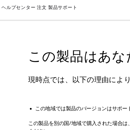
Skip
ヘルプセンター
注文
製品サポート
to
Main
この製品はあな
現時点では、以下の理由によ
この地域では製品のバージョンはサポー
この製品を別の国/地域で購入された場合は