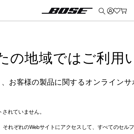
💰
Bose 製品を下取りに出すと最大 ¥30,000 のクレジットを獲得できます。
たの地域ではご利用
り、お客様の製品に関するオンラインサ
トされていません。
、それぞれのWebサイトにアクセスして、すべてのセル