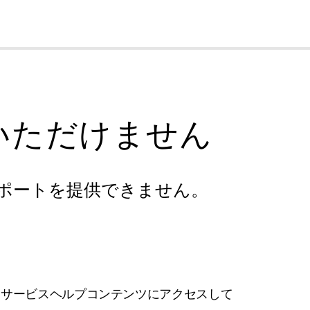
cl
いただけません
ポートを提供できません。
フサービスヘルプコンテンツにアクセスして