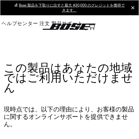
Skip
💰
Bose 製品を下取りに出すと最大 ¥30,000 のクレジットを獲得で
cl
きます。
to
Main
ヘルプセンター
注文
製品サポート
この製品はあなたの地域
ではご利用いただけませ
ん
現時点では、以下の理由により、お客様の製品
に関するオンラインサポートを提供できませ
ん。