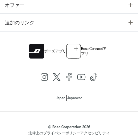
T
オファー
T
追加のリンク
Bose Connectア
ボーズアプリ
プリ
|
Japan
Japanese
© Bose Corporation 2026
法律上の
プライバシーポリシー
アクセシビリティ