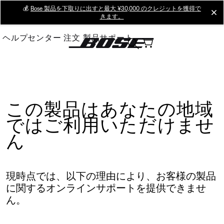
Skip
💰
Bose 製品を下取りに出すと最大 ¥30,000 のクレジットを獲得で
cl
きます。
to
Main
ヘルプセンター
注文
製品サポート
この製品はあなたの地域
ではご利用いただけませ
ん
現時点では、以下の理由により、お客様の製品
に関するオンラインサポートを提供できませ
ん。