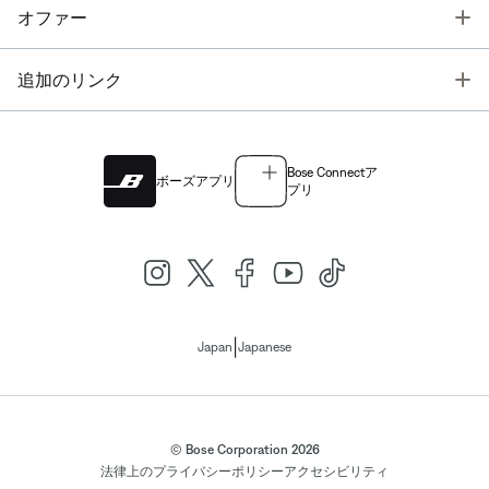
T
オファー
T
追加のリンク
Bose Connectア
ボーズアプリ
プリ
|
Japan
Japanese
© Bose Corporation 2026
法律上の
プライバシーポリシー
アクセシビリティ