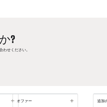
か?
合わせください。
Toggle
Toggle
オファー
追加