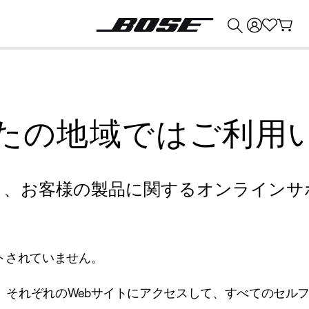
💰
Bose 製品を下取りに出すと最大 ¥30,000 のクレジットを獲得できます。
たの地域ではご利用
り、お客様の製品に関するオンラインサ
トされていません。
、それぞれのWebサイトにアクセスして、すべてのセル