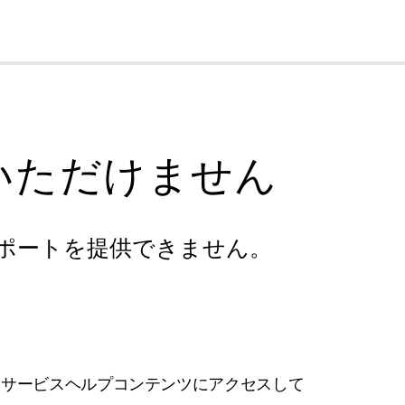
cl
いただけません
ポートを提供できません。
フサービスヘルプコンテンツにアクセスして