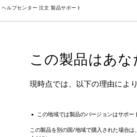
Skip
ヘルプセンター
注文
製品サポート
to
Main
この製品はあな
現時点では、以下の理由によ
この地域では製品のバージョンはサポー
この製品を別の国/地域で購入された場合は