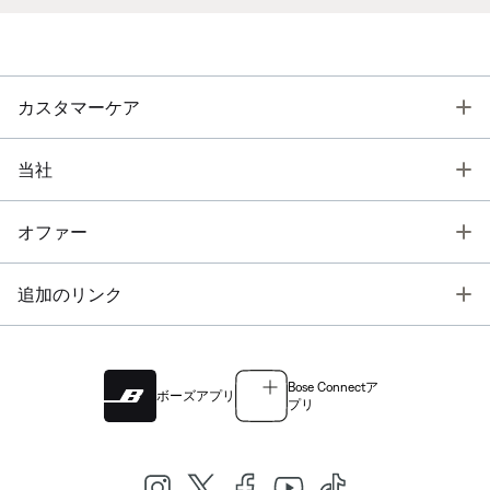
T
カスタマーケア
T
当社
T
オファー
T
追加のリンク
Bose Connectア
ボーズアプリ
プリ