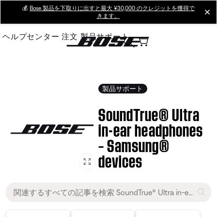
Skip
💰
Bose 製品を下取りに出すと最大 ¥30,000 のクレジットを獲得で
cl
きます。
to
Main
ヘルプセンター
注文
製品サポート
製品サポート
SoundTrue® Ultra
in-ear headphones
– Samsung®
devices