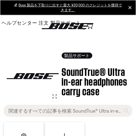
Skip
💰
Bose 製品を下取りに出すと最大 ¥30,000 のクレジットを獲得で
cl
きます。
to
Main
ヘルプセンター
注文
製品サポート
製品サポート
SoundTrue® Ultra
in-ear headphones
carry case