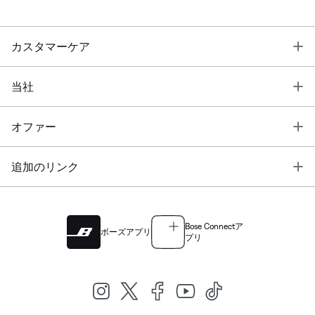
T
カスタマーケア
T
当社
T
オファー
T
追加のリンク
Bose Connectア
ボーズアプリ
プリ