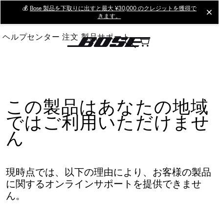
Skip
💰
Bose 製品を下取りに出すと最大 ¥30,000 のクレジットを獲得で
cl
きます。
to
Main
ヘルプセンター
注文
製品サポート
この製品はあなたの地域
ではご利用いただけませ
ん
現時点では、以下の理由により、お客様の製品
に関するオンラインサポートを提供できませ
ん。