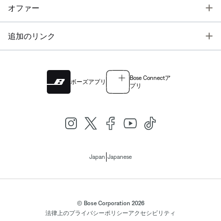
T
オファー
T
追加のリンク
Bose Connectア
ボーズアプリ
プリ
|
Japan
Japanese
© Bose Corporation 2026
法律上の
プライバシーポリシー
アクセシビリティ