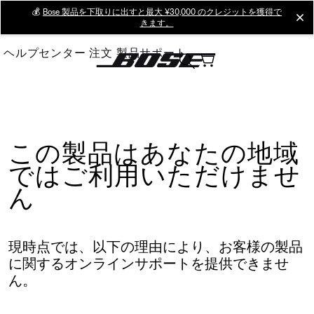
Skip
💰
Bose 製品を下取りに出すと最大 ¥30,000 のクレジットを獲得で
cl
きます。
to
Main
ヘルプセンター
注文
製品サポート
この製品はあなたの地域
ではご利用いただけませ
ん
現時点では、以下の理由により、お客様の製品
に関するオンラインサポートを提供できませ
ん。