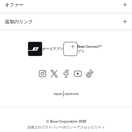
T
オファー
T
追加のリンク
Bose Connectア
ボーズアプリ
プリ
|
Japan
Japanese
© Bose Corporation 2026
法律上の
プライバシーポリシー
アクセシビリティ