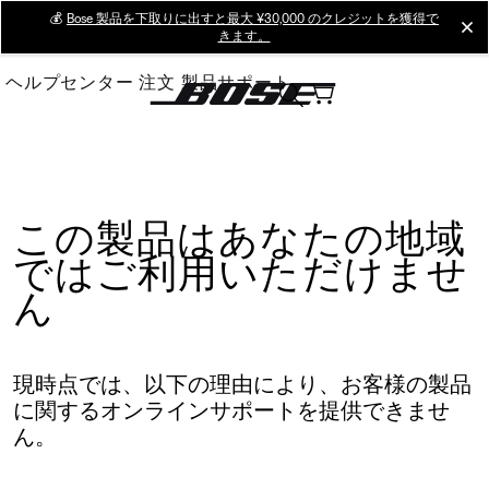
Skip
💰
Bose 製品を下取りに出すと最大 ¥30,000 のクレジットを獲得で
cl
きます。
to
Main
ヘルプセンター
注文
製品サポート
この製品はあなたの地域
ではご利用いただけませ
ん
現時点では、以下の理由により、お客様の製品
に関するオンラインサポートを提供できませ
ん。