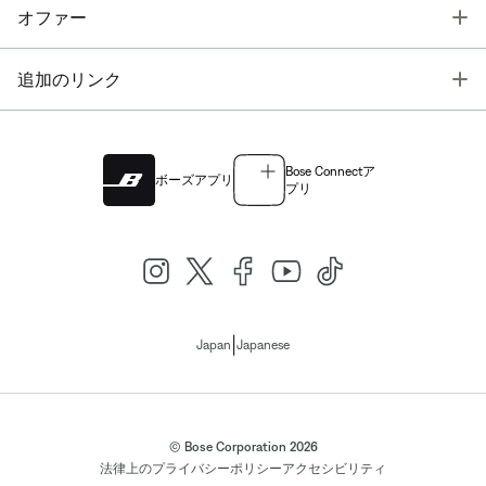
T
オファー
T
追加のリンク
Bose Connectア
ボーズアプリ
プリ
|
Japan
Japanese
© Bose Corporation 2026
法律上の
プライバシーポリシー
アクセシビリティ