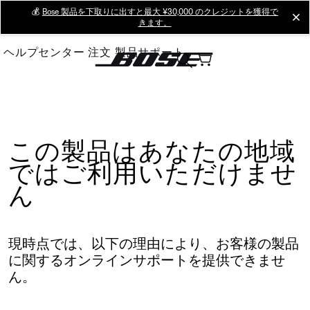
Skip
💰
Bose 製品を下取りに出すと最大 ¥30,000 のクレジットを獲得で
cl
きます。
to
Main
ヘルプセンター
注文
製品サポート
この製品はあなたの地域
ではご利用いただけませ
ん
現時点では、以下の理由により、お客様の製品
に関するオンラインサポートを提供できませ
ん。