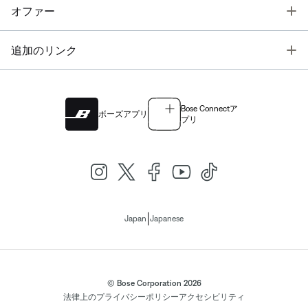
T
オファー
T
追加のリンク
Bose Connectア
ボーズアプリ
プリ
|
Japan
Japanese
© Bose Corporation 2026
法律上の
プライバシーポリシー
アクセシビリティ