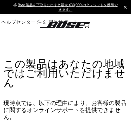
Skip
💰
Bose 製品を下取りに出すと最大 ¥30,000 のクレジットを獲得で
cl
きます。
to
Main
ヘルプセンター
注文
製品サポート
この製品はあなたの地域
ではご利用いただけませ
ん
現時点では、以下の理由により、お客様の製品
に関するオンラインサポートを提供できませ
ん。