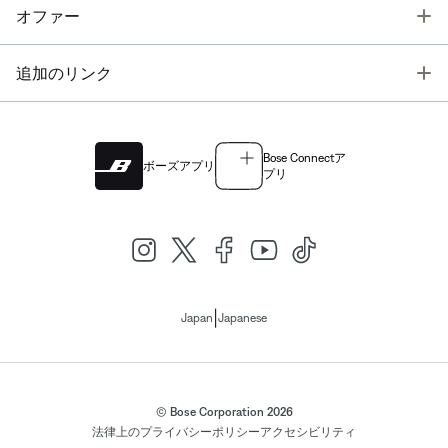
T
オファー
T
追加のリンク
Bose Connectア
ボーズアプリ
プリ
|
Japan
Japanese
© Bose Corporation 2026
法律上の
プライバシーポリシー
アクセシビリティ