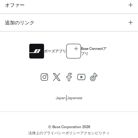
T
オファー
T
追加のリンク
Bose Connectア
ボーズアプリ
プリ
|
Japan
Japanese
© Bose Corporation 2026
法律上の
プライバシーポリシー
アクセシビリティ