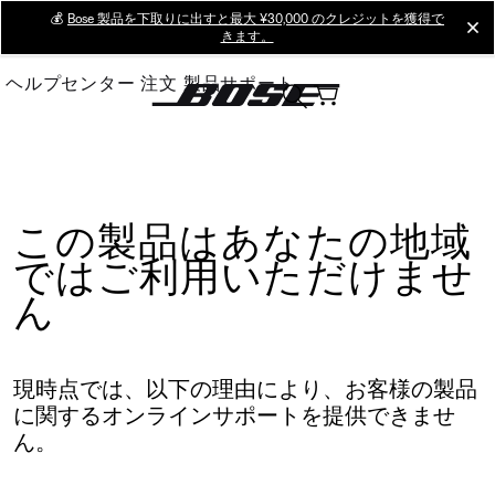
Skip
💰
Bose 製品を下取りに出すと最大 ¥30,000 のクレジットを獲得で
cl
きます。
to
Main
ヘルプセンター
注文
製品サポート
この製品はあなたの地域
ではご利用いただけませ
ん
現時点では、以下の理由により、お客様の製品
に関するオンラインサポートを提供できませ
ん。