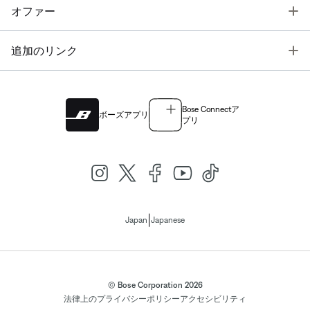
T
オファー
T
追加のリンク
Bose Connectア
ボーズアプリ
プリ
|
Japan
Japanese
© Bose Corporation 2026
法律上の
プライバシーポリシー
アクセシビリティ