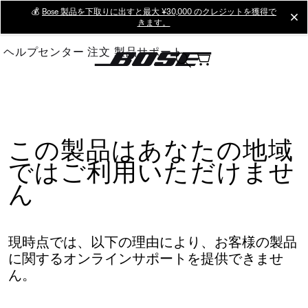
Skip
💰
Bose 製品を下取りに出すと最大 ¥30,000 のクレジットを獲得で
cl
きます。
to
Main
ヘルプセンター
注文
製品サポート
この製品はあなたの地域
ではご利用いただけませ
ん
現時点では、以下の理由により、お客様の製品
に関するオンラインサポートを提供できませ
ん。