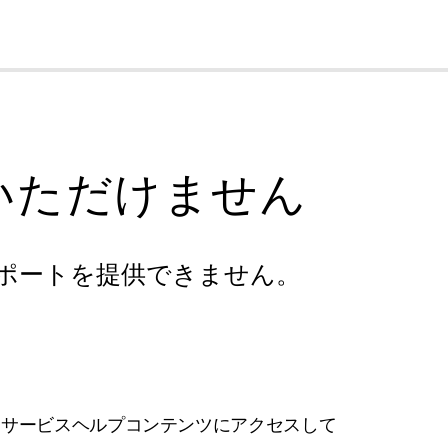
cl
いただけません
ポートを提供できません。
フサービスヘルプコンテンツにアクセスして