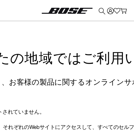
💰
Bose 製品を下取りに出すと最大 ¥30,000 のクレジットを獲得できます。
たの地域ではご利用
り、お客様の製品に関するオンラインサ
トされていません。
、それぞれのWebサイトにアクセスして、すべてのセル