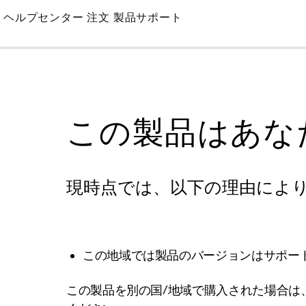
Skip
ヘルプセンター
注文
製品サポート
to
Main
この製品はあな
現時点では、以下の理由によ
この地域では製品のバージョンはサポー
この製品を別の国/地域で購入された場合は