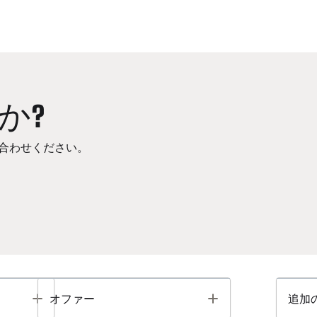
か?
合わせください。
Toggle
Toggle
オファー
追加