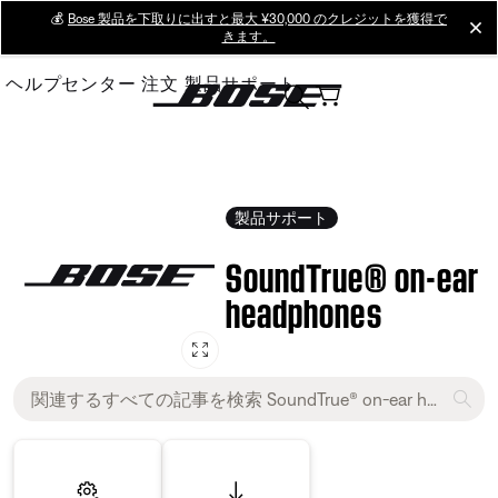
Skip
💰
Bose 製品を下取りに出すと最大 ¥30,000 のクレジットを獲得で
cl
きます。
to
Main
ヘルプセンター
注文
製品サポート
製品サポート
SoundTrue® on-ear
headphones