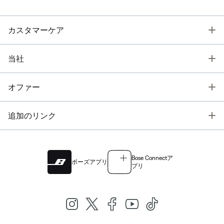
T
カスタマーケア
T
当社
T
オファー
T
追加のリンク
Bose Connectア
ボーズアプリ
プリ