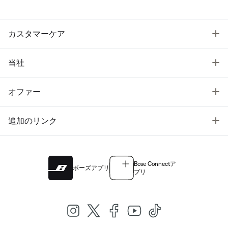
T
カスタマーケア
T
当社
T
オファー
T
追加のリンク
Bose Connectア
ボーズアプリ
プリ