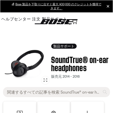
Skip
💰
Bose 製品を下取りに出すと最大 ¥30,000 のクレジットを獲得で
cl
きます。
to
Main
ヘルプセンター
注文
製品サポート
製品サポート
SoundTrue® on-ear
headphones
販売元 2014 - 2016