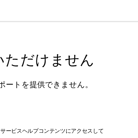
cl
いただけません
ポートを提供できません。
フサービスヘルプコンテンツにアクセスして