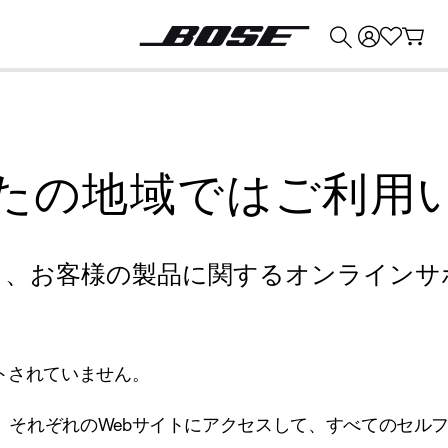
💰
Bose 製品を下取りに出すと最大 ¥30,000 のクレジットを獲得できます。
たの地域ではご利用
り、お客様の製品に関するオンラインサ
トされていません。
、それぞれのWebサイトにアクセスして、すべてのセル