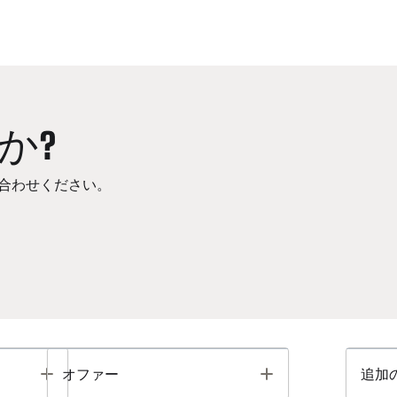
か?
合わせください。
Toggle
Toggle
オファー
追加