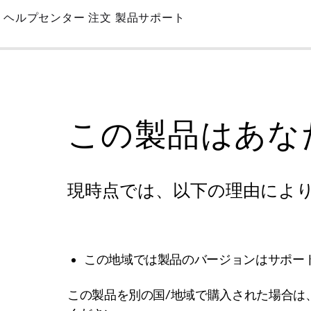
Skip
ヘルプセンター
注文
製品サポート
to
Main
この製品はあな
現時点では、以下の理由によ
この地域では製品のバージョンはサポー
この製品を別の国/地域で購入された場合は