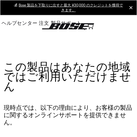
Skip
💰
Bose 製品を下取りに出すと最大 ¥30,000 のクレジットを獲得で
cl
きます。
to
Main
ヘルプセンター
注文
製品サポート
この製品はあなたの地域
ではご利用いただけませ
ん
現時点では、以下の理由により、お客様の製品
に関するオンラインサポートを提供できませ
ん。