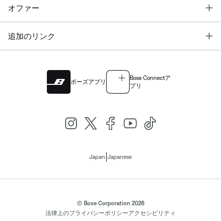
T
オファー
T
追加のリンク
Bose Connectア
ボーズアプリ
プリ
|
Japan
Japanese
© Bose Corporation 2026
法律上の
プライバシーポリシー
アクセシビリティ