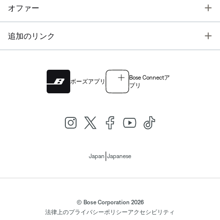
T
オファー
T
追加のリンク
Bose Connectア
ボーズアプリ
プリ
|
Japan
Japanese
© Bose Corporation 2026
法律上の
プライバシーポリシー
アクセシビリティ