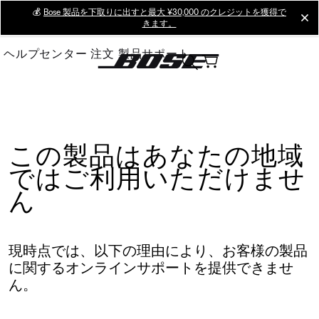
Skip
💰
Bose 製品を下取りに出すと最大 ¥30,000 のクレジットを獲得で
cl
きます。
to
Main
ヘルプセンター
注文
製品サポート
この製品はあなたの地域
ではご利用いただけませ
ん
現時点では、以下の理由により、お客様の製品
に関するオンラインサポートを提供できませ
ん。