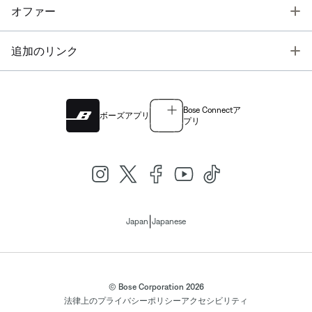
T
オファー
T
追加のリンク
Bose Connectア
ボーズアプリ
プリ
|
Japan
Japanese
© Bose Corporation 2026
法律上の
プライバシーポリシー
アクセシビリティ