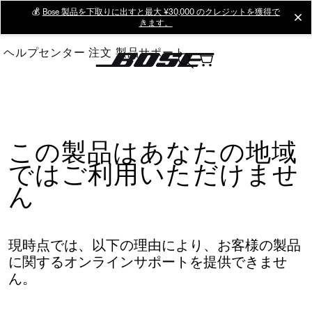
Skip
💰
Bose 製品を下取りに出すと最大 ¥30,000 のクレジットを獲得で
cl
きます。
to
Main
ヘルプセンター
注文
製品サポート
この製品はあなたの地域
ではご利用いただけませ
ん
現時点では、以下の理由により、お客様の製品
に関するオンラインサポートを提供できませ
ん。