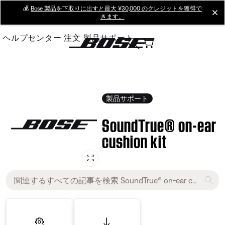
Skip
💰
Bose 製品を下取りに出すと最大 ¥30,000 のクレジットを獲得で
cl
きます。
to
Main
ヘルプセンター
注文
製品サポート
製品サポート
SoundTrue® on-ear
cushion kit