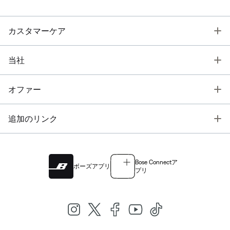
T
カスタマーケア
T
当社
T
オファー
T
追加のリンク
Bose Connectア
ボーズアプリ
プリ