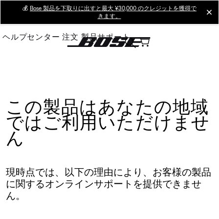
Skip
💰
Bose 製品を下取りに出すと最大 ¥30,000 のクレジットを獲得で
cl
きます。
to
Main
ヘルプセンター
注文
製品サポート
この製品はあなたの地域
ではご利用いただけませ
ん
現時点では、以下の理由により、お客様の製品
に関するオンラインサポートを提供できませ
ん。