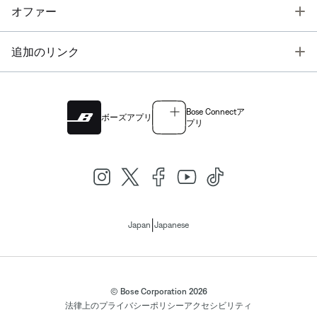
T
オファー
T
追加のリンク
Bose Connectア
ボーズアプリ
プリ
|
Japan
Japanese
© Bose Corporation 2026
法律上の
プライバシーポリシー
アクセシビリティ