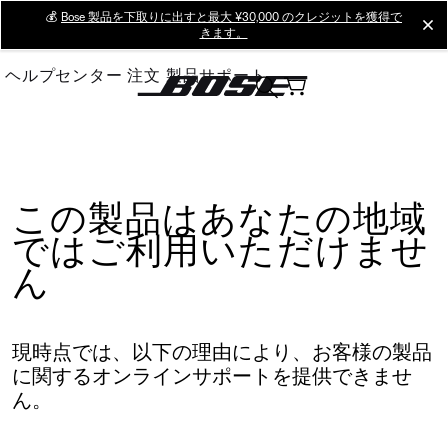
Skip
💰
Bose 製品を下取りに出すと最大 ¥30,000 のクレジットを獲得で
cl
きます。
to
Main
ヘルプセンター
注文
製品サポート
この製品はあなたの地域
ではご利用いただけませ
ん
現時点では、以下の理由により、お客様の製品
に関するオンラインサポートを提供できませ
ん。