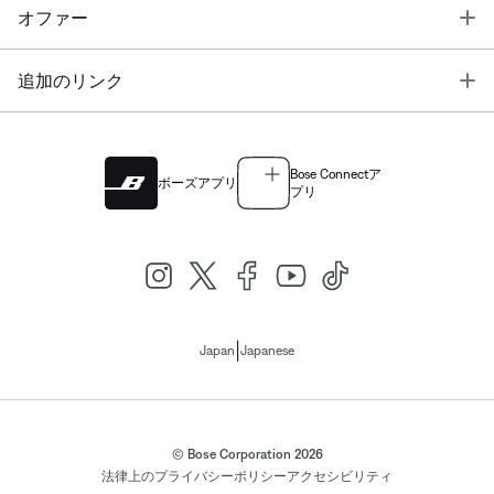
T
オファー
T
追加のリンク
Bose Connectア
ボーズアプリ
プリ
|
Japan
Japanese
© Bose Corporation 2026
法律上の
プライバシーポリシー
アクセシビリティ