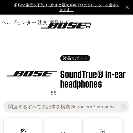
Skip
💰
Bose 製品を下取りに出すと最大 ¥30,000 のクレジットを獲得で
cl
きます。
to
Main
ヘルプセンター
注文
製品サポート
製品サポート
SoundTrue® in-ear
headphones