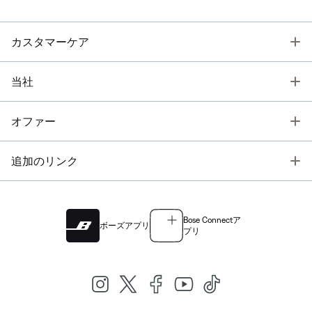
T
カスタマーケア
T
当社
T
オファー
T
追加のリンク
Bose Connectア
ボーズアプリ
プリ