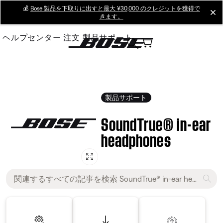
Skip
💰
Bose 製品を下取りに出すと最大 ¥30,000 のクレジットを獲得で
cl
きます。
to
Main
ヘルプセンター
注文
製品サポート
製品サポート
SoundTrue® in-ear
headphones