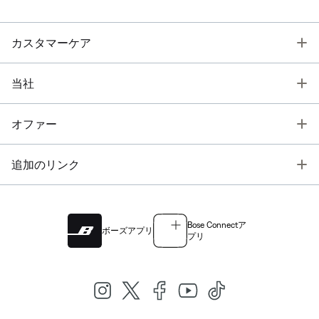
T
カスタマーケア
T
当社
T
オファー
T
追加のリンク
Bose Connectア
ボーズアプリ
プリ